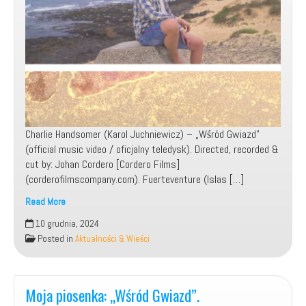
Charlie Handsomer (Karol Juchniewicz) – „Wśród Gwiazd”
(official music video / oficjalny teledysk). Directed, recorded &
cut by: Johan Cordero [Cordero Films]
(corderofilmscompany.com). Fuerteventure (Islas […]
Read More
10 grudnia, 2024
Charlie
Posted in
Aktualności & Wieści
Handsomer
–
Wśród
Moja piosenka: „Wśród Gwiazd”.
Gwiazd
(Official