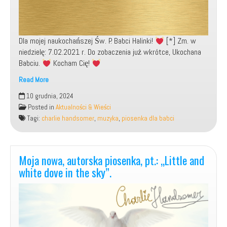
Dla mojej naukochańszej Św. P. Babci Halinki!
[*] Zm. w
niedzielę: 7.02.2021 r. Do zobaczenia już wkrótce, Ukochana
Babciu.
Kocham Cię!
Read More
[*]
10 grudnia, 2024
Moja
Posted in
Aktualności & Wieści
autorska
Tagi:
charlie handsomer
,
muzyka
,
piosenka dla babci
piosenka
pożegnalna,
pt.:
„Do
Moja nowa, autorska piosenka, pt.: „Little and
zobaczenia,
white dove in the sky”.
Babciu”.
[*]