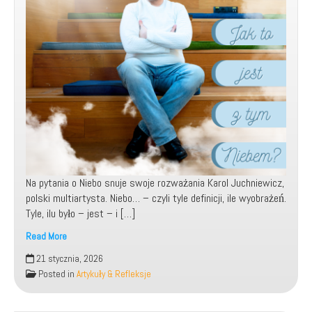
Na pytania o Niebo snuje swoje rozważania Karol Juchniewicz,
polski multiartysta. Niebo… – czyli tyle definicji, ile wyobrażeń.
Tyle, ilu było – jest – i […]
Read More
Jak
21 stycznia, 2026
to
Posted in
Artykuły & Refleksje
jest
z
tym