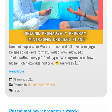
Kochani, zapraszam Was serdecznie do śledzenia mojego
kolejnego ciekawe formatu wideo-wywiadów, pt.:
„CiekaweRozmowy.pl”. Czekają na Was ogromnie ciekawi
ludzie i ich niezwykłe historie.
Pierwszy […]
Read More
CiekaweRozmowy.pl
31 maja, 2021
–
Posted in
Aktualności & Wieści
mój
Tagi:
tv
nowy,
kreatywny
format
wideo-
Ruszył mój nowy program autorski