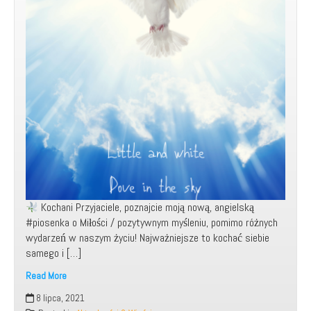
Kochani Przyjaciele, poznajcie moją nową, angielską
#piosenka o Miłości / pozytywnym myśleniu, pomimo różnych
wydarzeń w naszym życiu! Najważniejsze to kochać siebie
samego i […]
Read More
Moja
8 lipca, 2021
nowa,