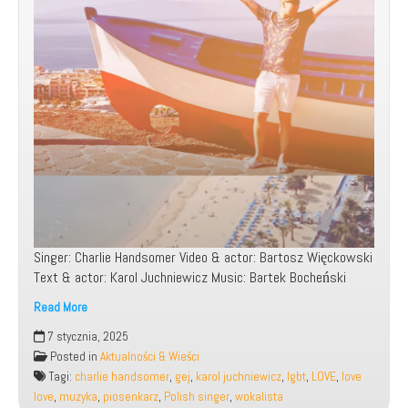
Singer: Charlie Handsomer Video & actor: Bartosz Więckowski
Text & actor: Karol Juchniewicz Music: Bartek Bocheński
Read More
7 stycznia, 2025
Charlie
Posted in
Aktualności & Wieści
Handsomer
Tagi:
charlie handsomer
,
gej
,
karol juchniewicz
,
lgbt
,
LOVE
,
love
–
love
,
muzyka
,
piosenkarz
,
Polish singer
,
wokalista
Love,