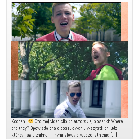
Kochani!
Oto mój video clip do autorskiej piosenki: Where
are they? Opowiada ona o poszukiwaniu wszystkich ludzi,
którzy nagle zniknęli. Innymi słowy o wadze istnienia […]