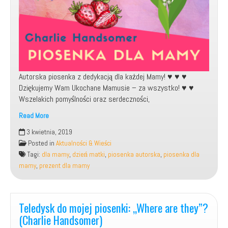
Autorska piosenka z dedykacją dla każdej Mamy! ♥️ ♥️ ♥️
Dziękujemy Wam Ukochane Mamusie – za wszystko! ♥️ ♥️
Wszelakich pomyślności oraz serdeczności,
Read More
Moja
3 kwietnia, 2019
autorska
Posted in
Aktualności & Wieści
piosenka
Tagi:
dla mamy
,
dzień matki
,
piosenka autorska
,
piosenka dla
dla
mamy
,
prezent dla mamy
Mamy
Teledysk do mojej piosenki: „Where are they”?
(Charlie Handsomer)