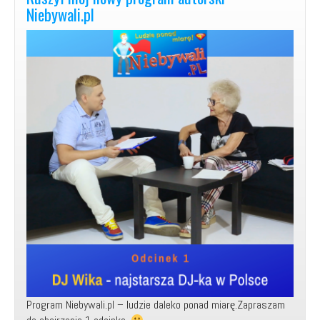
wywiadów!
Niebywali.pl
Program Niebywali.pl – ludzie daleko ponad miarę.Zapraszam