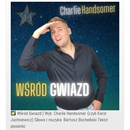
Music
Video)
Wśród Gwiazd | Wyk. Charlie Handsomer (czyli Karol
Juchniewicz) Słowa i muzyka: Bartosz Bocheński Tekst
piosenki: