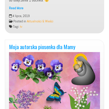
do obejrzenia 1 odcinka.
Read More
Ruszył
4 lipca, 2019
mój
Posted in
Aktualności & Wieści
nowy
Tagi:
tv
program
autorski
Niebywali.pl
Moja autorska piosenka dla Mamy