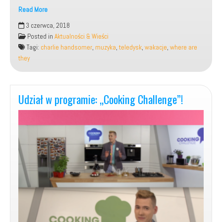
Read More
Teledysk
3 czerwca, 2018
do
Posted in
Aktualności & Wieści
mojej
Tagi:
charlie handsomer
,
muzyka
,
teledysk
,
wakacje
,
where are
piosenki:
they
„Where
are
they”?
(Charlie
Udział w programie: „Cooking Challenge”!
Handsomer)