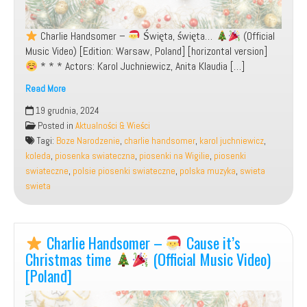
Charlie Handsomer –
Święta, święta…
(Official
Music Video) [Edition: Warsaw, Poland] [horizontal version]
* * * Actors: Karol Juchniewicz, Anita Klaudia […]
Read More
19 grudnia, 2024
Charlie
Posted in
Aktualności & Wieści
Handsomer
Tagi:
Boze Narodzenie
,
charlie handsomer
,
karol juchniewicz
,
–
koleda
,
piosenka swiateczna
,
piosenki na Wigilie
,
piosenki
swiateczne
,
polsie piosenki swiateczne
,
polska muzyka
,
swieta
Święta,
swieta
święta…
Charlie Handsomer –
Cause it’s
(Official
Music
Christmas time
(Official Music Video)
Video)
[Poland]
[Poland]