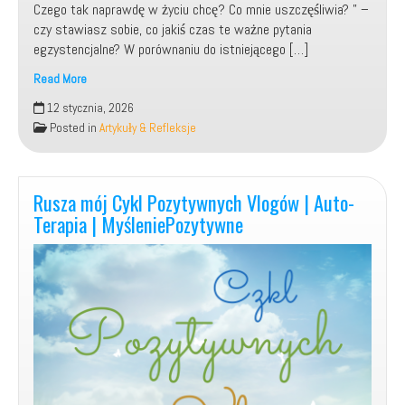
Czego tak naprawdę w życiu chcę? Co mnie uszczęśliwia? ” –
czy stawiasz sobie, co jakiś czas te ważne pytania
egzystencjalne? W porównaniu do istniejącego […]
Read More
Kim
12 stycznia, 2026
jestem?
Posted in
Artykuły & Refleksje
Skąd
przyszedłem?
Dokąd
zmierzam?
Rusza mój Cykl Pozytywnych Vlogów | Auto-
Terapia | MyśleniePozytywne