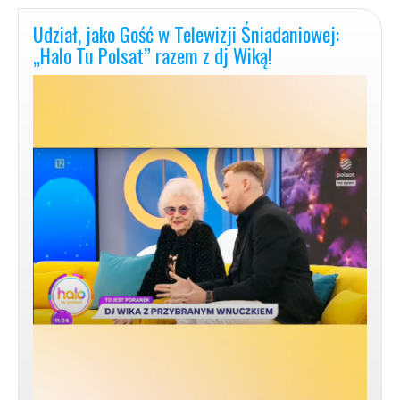
Auto-
Terapia
Udział, jako Gość w Telewizji Śniadaniowej:
|
„Halo Tu Polsat” razem z dj Wiką!
MyśleniePozytywne