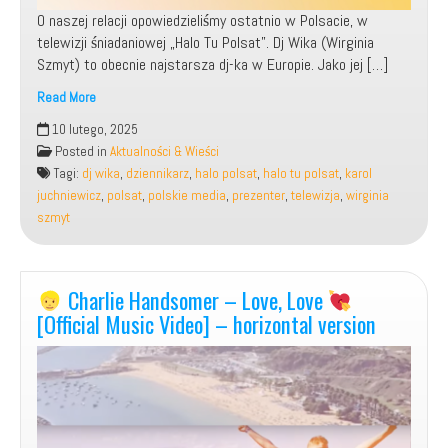
O naszej relacji opowiedzieliśmy ostatnio w Polsacie, w
telewizji śniadaniowej „Halo Tu Polsat”. Dj Wika (Wirginia
Szmyt) to obecnie najstarsza dj-ka w Europie. Jako jej […]
Read More
Udział,
10 lutego, 2025
jako
Posted in
Aktualności & Wieści
Gość
Tagi:
dj wika
,
dziennikarz
,
halo polsat
,
halo tu polsat
,
karol
w
juchniewicz
,
polsat
,
polskie media
,
prezenter
,
telewizja
,
wirginia
Telewizji
szmyt
Śniadaniowej:
„Halo
Tu
Polsat”
Charlie Handsomer – Love, Love
razem
[Official Music Video] – horizontal version
z
dj
Wiką!