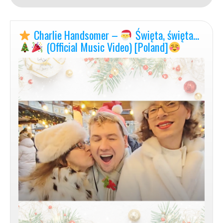
Love
Charlie Handsomer –
Święta, święta…
[Official
Music
(Official Music Video) [Poland]
Video]
–
horizontal
version