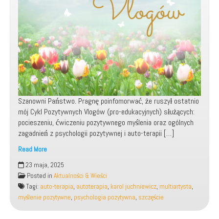
Szanowni Państwo. Pragnę poinfomorwać, że ruszył ostatnio
mój Cykl Pozytywnych Vlogów (pro-edukacyjnych) służących:
pocieszeniu, ćwiczeniu pozytywnego myślenia oraz ogólnych
zagadnień z psychologii pozytywnej i auto-terapii […]
Read More
Rusza
23 maja, 2025
mój
Posted in
Aktualności & Wieści
Cykl
Tagi:
auto-terapia
,
autoterapia
,
karol juchniewicz
,
multiartysta
,
Pozytywnych
myślenie pozytywne
,
psychologia pozytywna
,
szczęście
Vlogów
|