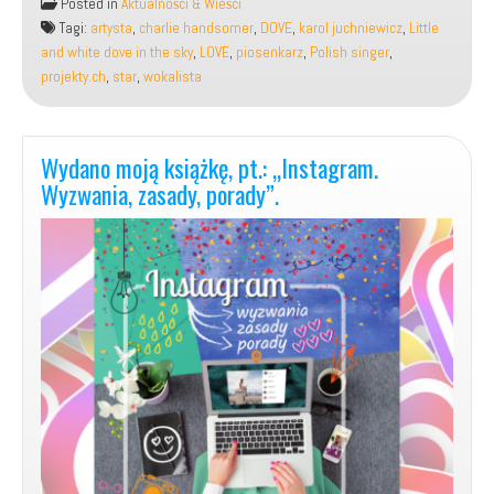
Posted in
Aktualności & Wieści
autorska
Tagi:
artysta
,
charlie handsomer
,
DOVE
,
karol juchniewicz
,
Little
piosenka,
and white dove in the sky
,
LOVE
,
piosenkarz
,
Polish singer
,
pt.:
projekty.ch
,
star
,
wokalista
„Little
and
white
dove
Wydano moją książkę, pt.: „Instagram.
in
Wyzwania, zasady, porady”.
the
sky”.