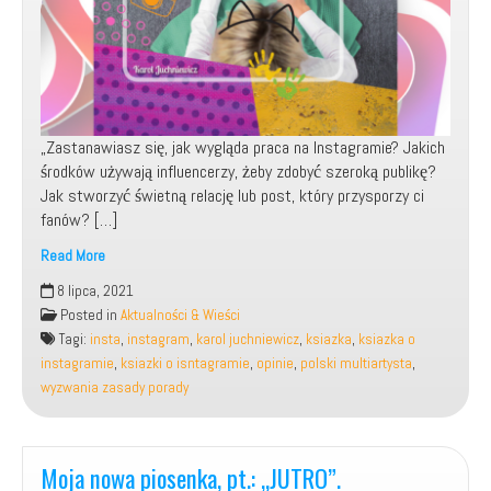
„Zastanawiasz się, jak wygląda praca na Instagramie? Jakich
środków używają influencerzy, żeby zdobyć szeroką publikę?
Jak stworzyć świetną relację lub post, który przysporzy ci
fanów? […]
Read More
Wydano
8 lipca, 2021
moją
Posted in
Aktualności & Wieści
książkę,
Tagi:
insta
,
instagram
,
karol juchniewicz
,
ksiazka
,
ksiazka o
pt.:
instagramie
,
ksiazki o isntagramie
,
opinie
,
polski multiartysta
,
„Instagram.
wyzwania zasady porady
Wyzwania,
zasady,
porady”.
Moja nowa piosenka, pt.: „JUTRO”.