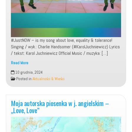
#JustNOW – is my song about love, equality & tolerance!
Singing / wyk.: Charlie Handsomer (#KarolJuchniewicz) Lyrics
/ tekst: Karol Juchniewicz Official Music / muzyka: […]
Read More
10 grudnia, 2024
Charlie
Posted in
Aktualności & Wieści
Handsomer
–
Just
Moja autorska piosenka w j. angielskim –
now!
„Love, Love”