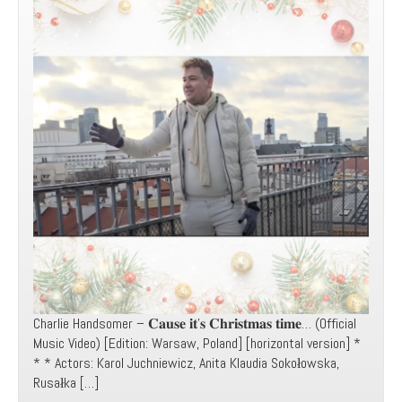
Charlie Handsomer – 𝐂𝐚𝐮𝐬𝐞 𝐢𝐭’𝐬 𝐂𝐡𝐫𝐢𝐬𝐭𝐦𝐚𝐬 𝐭𝐢𝐦𝐞… (Official
Music Video) [Edition: Warsaw, Poland] [horizontal version] *
* * Actors: Karol Juchniewicz, Anita Klaudia Sokołowska,
Rusałka […]