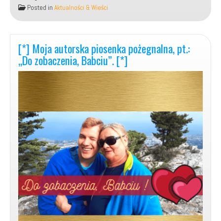
autorska
Posted in
Aktualności & Wieści
piosenka
w
j.
angielskim
[*] Moja autorska piosenka pożegnalna, pt.:
–
„Do zobaczenia, Babciu”. [*]
„Love,
Love”