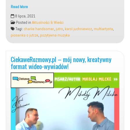
Read More
Moja
8 lipca, 2021
nowa
Posted in
Aktualności & Wieści
piosenka,
Tagi:
charlie handsomer
,
jutro
,
karol juchniewicz
,
multiartysta
,
pt.:
piosenka o jutrze
,
pozytywna muzyka
„JUTRO”.
CiekaweRozmowy.pl – mój nowy, kreatywny
format wideo-wywiadów!