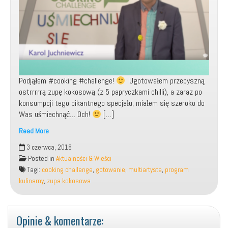
Podjąłem #cooking #challenge!
Ugotowałem przepyszną
ostrrrrrą zupę kokosową (z 5 papryczkami chilli), a zaraz po
konsumpcji tego pikantnego specjału, miałem się szeroko do
Was uśmiechnąć… Och!
[…]
Read More
Udział
3 czerwca, 2018
w
Posted in
Aktualności & Wieści
programie:
Tagi:
cooking challenge
,
gotowanie
,
multiartysta
,
program
„Cooking
kulinarny
,
zupa kokosowa
Challenge”!
Opinie & komentarze: