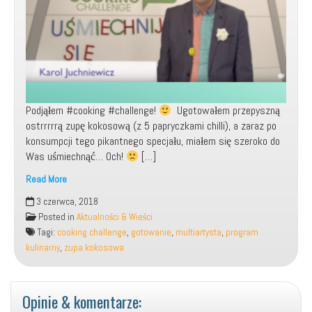
Podjąłem #cooking #challenge!
Ugotowałem przepyszną
ostrrrrrą zupę kokosową (z 5 papryczkami chilli), a zaraz po
konsumpcji tego pikantnego specjału, miałem się szeroko do
Was uśmiechnąć… Och!
[…]
Read More
Udział
3 czerwca, 2018
w
Posted in
Aktualności & Wieści
programie:
Tagi:
cooking challenge
,
gotowanie
,
multiartysta
,
program
„Cooking
kulinarny
,
zupa kokosowa
Challenge”!
Opinie & komentarze: