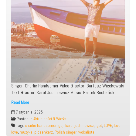
Singer: Charlie Handsomer Video & actor: Bartosz Więckowski
Text & actor: Karol Juchniewicz Music: Bartek Bocheński
Read More
7 stycznia, 2025
Charlie
Posted in
Aktualności & Wieści
Handsomer
Tagi:
charlie handsomer
,
gej
,
karol juchniewicz
,
lgbt
,
LOVE
,
love
–
love
,
muzyka
,
piosenkarz
,
Polish singer
,
wokalista
Love,