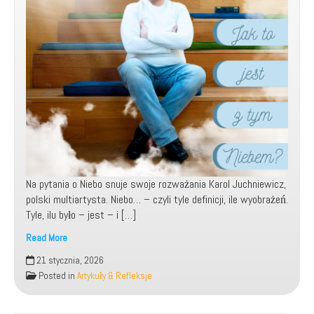
Na pytania o Niebo snuje swoje rozważania Karol Juchniewicz,
polski multiartysta. Niebo… – czyli tyle definicji, ile wyobrażeń.
Tyle, ilu było – jest – i […]
Read More
Jak
21 stycznia, 2026
to
Posted in
Artykuły & Refleksje
jest
z
tym