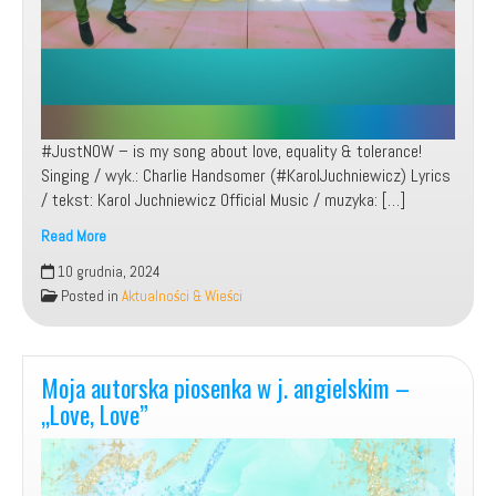
#JustNOW – is my song about love, equality & tolerance!
Singing / wyk.: Charlie Handsomer (#KarolJuchniewicz) Lyrics
/ tekst: Karol Juchniewicz Official Music / muzyka: […]
Read More
10 grudnia, 2024
Charlie
Posted in
Aktualności & Wieści
Handsomer
–
Just
Moja autorska piosenka w j. angielskim –
now!
„Love, Love”