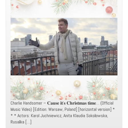
Charlie Handsomer – 𝐂𝐚𝐮𝐬𝐞 𝐢𝐭’𝐬 𝐂𝐡𝐫𝐢𝐬𝐭𝐦𝐚𝐬 𝐭𝐢𝐦𝐞… (Official
Music Video) [Edition: Warsaw, Poland] [horizontal version] *
* * Actors: Karol Juchniewicz, Anita Klaudia Sokołowska,
Rusałka […]