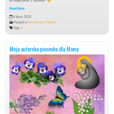
do obejrzenia 1 odcinka.
Read More
Ruszył
4 lipca, 2019
mój
Posted in
Aktualności & Wieści
nowy
Tagi:
tv
program
autorski
Niebywali.pl
Moja autorska piosenka dla Mamy