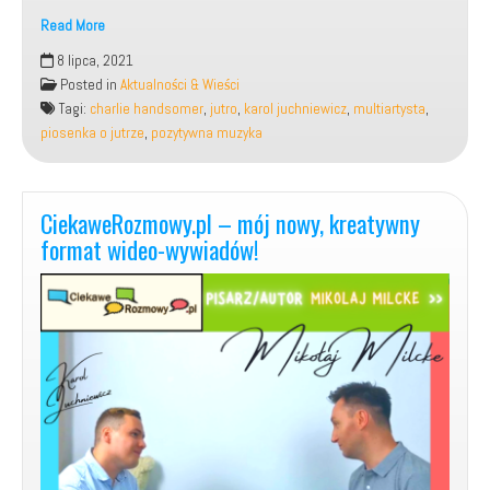
Read More
Moja
8 lipca, 2021
nowa
Posted in
Aktualności & Wieści
piosenka,
Tagi:
charlie handsomer
,
jutro
,
karol juchniewicz
,
multiartysta
,
pt.:
piosenka o jutrze
,
pozytywna muzyka
„JUTRO”.
CiekaweRozmowy.pl – mój nowy, kreatywny
format wideo-wywiadów!