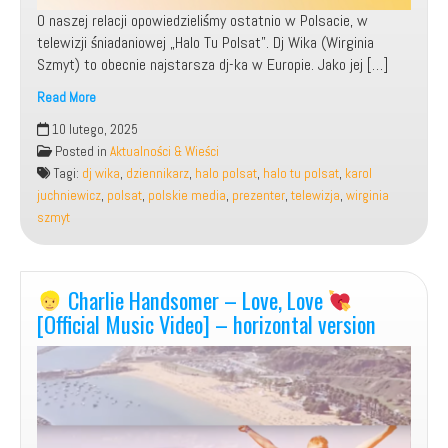
O naszej relacji opowiedzieliśmy ostatnio w Polsacie, w
telewizji śniadaniowej „Halo Tu Polsat”. Dj Wika (Wirginia
Szmyt) to obecnie najstarsza dj-ka w Europie. Jako jej […]
Read More
Udział,
10 lutego, 2025
jako
Posted in
Aktualności & Wieści
Gość
Tagi:
dj wika
,
dziennikarz
,
halo polsat
,
halo tu polsat
,
karol
w
juchniewicz
,
polsat
,
polskie media
,
prezenter
,
telewizja
,
wirginia
Telewizji
szmyt
Śniadaniowej:
„Halo
Tu
Polsat”
Charlie Handsomer – Love, Love
razem
[Official Music Video] – horizontal version
z
dj
Wiką!