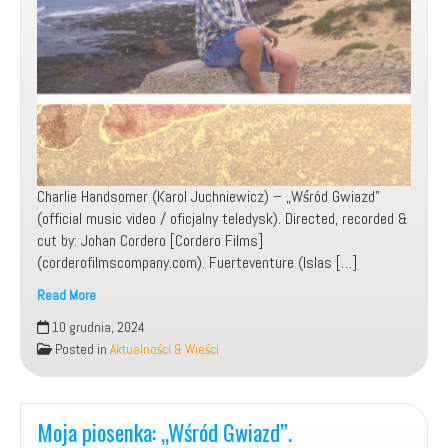
Charlie Handsomer (Karol Juchniewicz) – „Wśród Gwiazd”
(official music video / oficjalny teledysk). Directed, recorded &
cut by: Johan Cordero [Cordero Films]
(corderofilmscompany.com). Fuerteventure (Islas […]
Read More
10 grudnia, 2024
Charlie
Posted in
Aktualności & Wieści
Handsomer
–
Wśród
Moja piosenka: „Wśród Gwiazd”.
Gwiazd
(Official