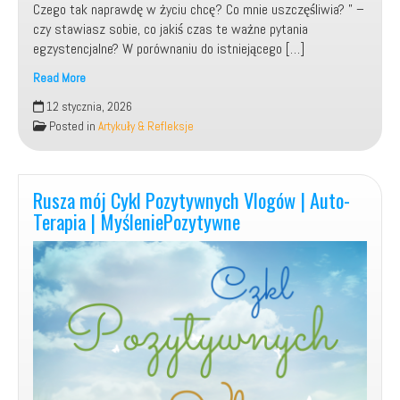
Czego tak naprawdę w życiu chcę? Co mnie uszczęśliwia? ” –
czy stawiasz sobie, co jakiś czas te ważne pytania
egzystencjalne? W porównaniu do istniejącego […]
Read More
Kim
12 stycznia, 2026
jestem?
Posted in
Artykuły & Refleksje
Skąd
przyszedłem?
Dokąd
zmierzam?
Rusza mój Cykl Pozytywnych Vlogów | Auto-
Terapia | MyśleniePozytywne