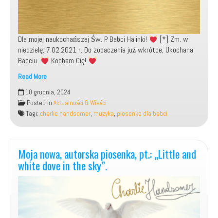
Dla mojej naukochańszej Św. P. Babci Halinki!
[*] Zm. w
niedzielę: 7.02.2021 r. Do zobaczenia już wkrótce, Ukochana
Babciu.
Kocham Cię!
Read More
[*]
10 grudnia, 2024
Moja
Posted in
Aktualności & Wieści
autorska
Tagi:
charlie handsomer
,
muzyka
,
piosenka dla babci
piosenka
pożegnalna,
pt.:
„Do
Moja nowa, autorska piosenka, pt.: „Little and
zobaczenia,
white dove in the sky”.
Babciu”.
[*]