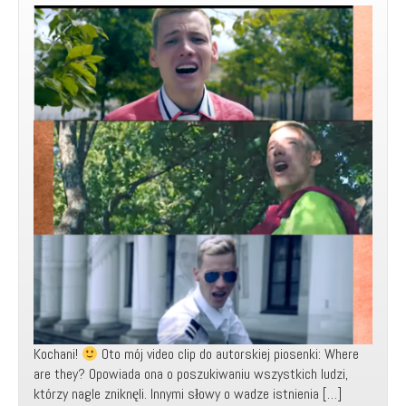
Kochani!
Oto mój video clip do autorskiej piosenki: Where
are they? Opowiada ona o poszukiwaniu wszystkich ludzi,
którzy nagle zniknęli. Innymi słowy o wadze istnienia […]