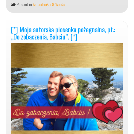
autorska
Posted in
Aktualności & Wieści
piosenka
w
j.
angielskim
[*] Moja autorska piosenka pożegnalna, pt.:
–
„Do zobaczenia, Babciu”. [*]
„Love,
Love”