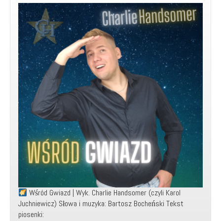
Music
Video)
Wśród Gwiazd | Wyk. Charlie Handsomer (czyli Karol
Juchniewicz) Słowa i muzyka: Bartosz Bocheński Tekst
piosenki: