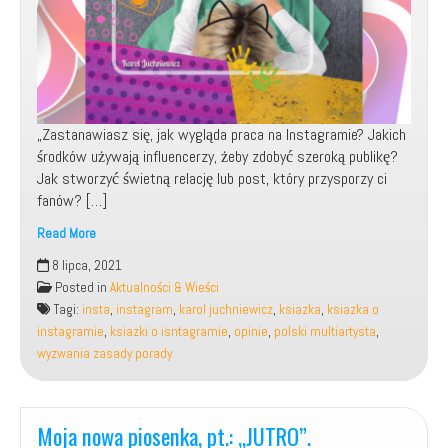
„Zastanawiasz się, jak wygląda praca na Instagramie? Jakich
środków używają influencerzy, żeby zdobyć szeroką publikę?
Jak stworzyć świetną relację lub post, który przysporzy ci
fanów? […]
Read More
Wydano
8 lipca, 2021
moją
Posted in
Aktualności & Wieści
książkę,
Tagi:
insta
,
instagram
,
karol juchniewicz
,
ksiazka
,
ksiazka o
pt.:
instagramie
,
ksiazki o isntagramie
,
opinie
,
polski multiartysta
,
„Instagram.
wyzwania zasady porady
Wyzwania,
zasady,
porady”.
Moja nowa piosenka, pt.: „JUTRO”.