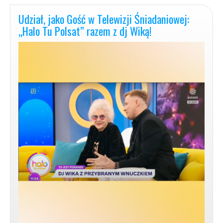
Auto-
Terapia
Udział, jako Gość w Telewizji Śniadaniowej:
|
„Halo Tu Polsat” razem z dj Wiką!
MyśleniePozytywne