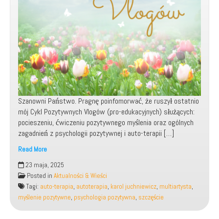
Szanowni Państwo. Pragnę poinfomorwać, że ruszył ostatnio
mój Cykl Pozytywnych Vlogów (pro-edukacyjnych) służących:
pocieszeniu, ćwiczeniu pozytywnego myślenia oraz ogólnych
zagadnień z psychologii pozytywnej i auto-terapii […]
Read More
Rusza
23 maja, 2025
mój
Posted in
Aktualności & Wieści
Cykl
Tagi:
auto-terapia
,
autoterapia
,
karol juchniewicz
,
multiartysta
,
Pozytywnych
myślenie pozytywne
,
psychologia pozytywna
,
szczęście
Vlogów
|