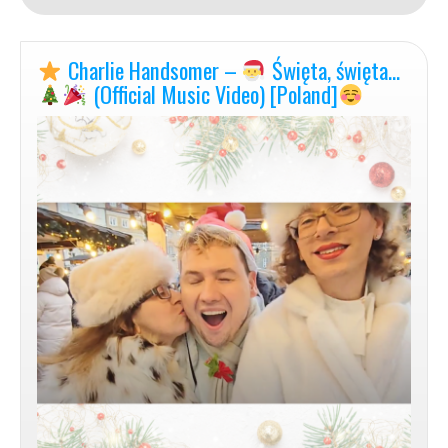
Love
Charlie Handsomer –
Święta, święta…
[Official
Music
(Official Music Video) [Poland]
Video]
–
horizontal
version