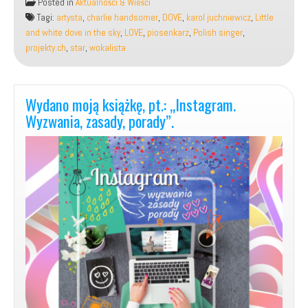
Posted in
Aktualności & Wieści
autorska
Tagi:
artysta
,
charlie handsomer
,
DOVE
,
karol juchniewicz
,
Little
piosenka,
and white dove in the sky
,
LOVE
,
piosenkarz
,
Polish singer
,
pt.:
projekty.ch
,
star
,
wokalista
„Little
and
white
dove
Wydano moją książkę, pt.: „Instagram.
in
Wyzwania, zasady, porady”.
the
sky”.