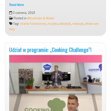
Read More
Teledysk
3 czerwca, 2018
do
Posted in
Aktualności & Wieści
mojej
Tagi:
charlie handsomer
,
muzyka
,
teledysk
,
wakacje
,
where are
piosenki:
they
„Where
are
they”?
(Charlie
Udział w programie: „Cooking Challenge”!
Handsomer)