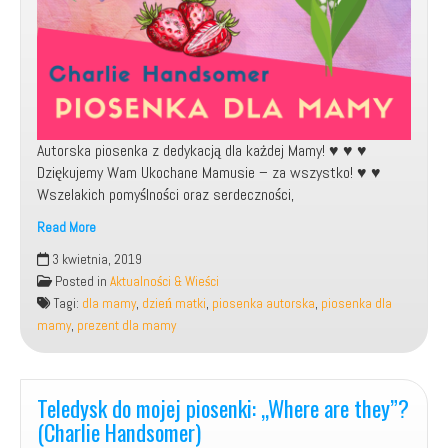
Autorska piosenka z dedykacją dla każdej Mamy! ♥️ ♥️ ♥️
Dziękujemy Wam Ukochane Mamusie – za wszystko! ♥️ ♥️
Wszelakich pomyślności oraz serdeczności,
Read More
Moja
3 kwietnia, 2019
autorska
Posted in
Aktualności & Wieści
piosenka
Tagi:
dla mamy
,
dzień matki
,
piosenka autorska
,
piosenka dla
dla
mamy
,
prezent dla mamy
Mamy
Teledysk do mojej piosenki: „Where are they”?
(Charlie Handsomer)