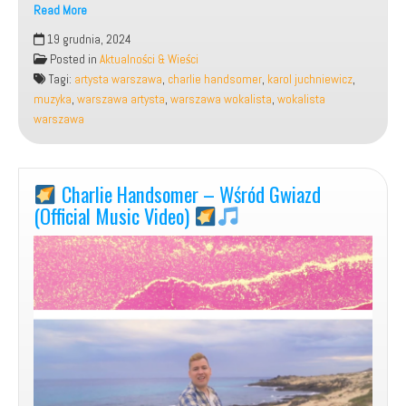
Read More
19 grudnia, 2024
Charlie
Posted in
Aktualności & Wieści
Handsomer
Tagi:
artysta warszawa
,
charlie handsomer
,
karol juchniewicz
,
–
muzyka
,
warszawa artysta
,
warszawa wokalista
,
wokalista
warszawa
Cause
it’s
Christmas
Charlie Handsomer – Wśród Gwiazd
time
(Official Music Video)
(Official
Music
Video)
[Poland]