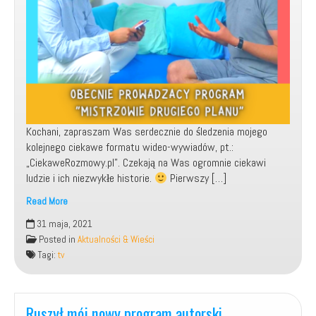
Kochani, zapraszam Was serdecznie do śledzenia mojego
kolejnego ciekawe formatu wideo-wywiadów, pt.:
„CiekaweRozmowy.pl”. Czekają na Was ogromnie ciekawi
ludzie i ich niezwykłe historie.
Pierwszy […]
Read More
CiekaweRozmowy.pl
31 maja, 2021
–
Posted in
Aktualności & Wieści
mój
Tagi:
tv
nowy,
kreatywny
format
wideo-
Ruszył mój nowy program autorski