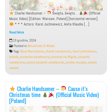
Charlie Handsomer –
Święta, święta…
(Official
Music Video) [Edition: Warsaw, Poland] [horizontal version]
* * * Actors: Karol Juchniewicz, Anita Klaudia […]
Read More
19 grudnia, 2024
Charlie
Posted in
Aktualności & Wieści
Handsomer
Tagi:
Boze Narodzenie
,
charlie handsomer
,
karol juchniewicz
,
–
koleda
,
piosenka swiateczna
,
piosenki na Wigilie
,
piosenki
swiateczne
,
polsie piosenki swiateczne
,
polska muzyka
,
swieta
Święta,
swieta
święta…
Charlie Handsomer –
Cause it’s
(Official
Music
Christmas time
(Official Music Video)
Video)
[Poland]
[Poland]