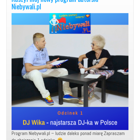
wywiadów!
Niebywali.pl
Program Niebywali.pl – ludzie daleko ponad miarę.Zapraszam