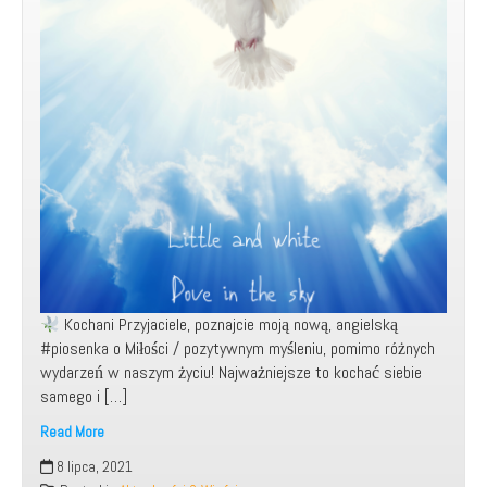
Kochani Przyjaciele, poznajcie moją nową, angielską
#piosenka o Miłości / pozytywnym myśleniu, pomimo różnych
wydarzeń w naszym życiu! Najważniejsze to kochać siebie
samego i […]
Read More
Moja
8 lipca, 2021
nowa,