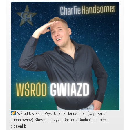
Music
Video)
Wśród Gwiazd | Wyk. Charlie Handsomer (czyli Karol
Juchniewicz) Słowa i muzyka: Bartosz Bocheński Tekst
piosenki: