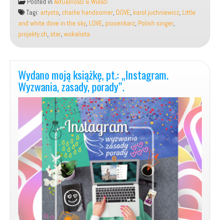
Posted in
Aktualności & Wieści
autorska
Tagi:
artysta
,
charlie handsomer
,
DOVE
,
karol juchniewicz
,
Little
piosenka,
and white dove in the sky
,
LOVE
,
piosenkarz
,
Polish singer
,
pt.:
projekty.ch
,
star
,
wokalista
„Little
and
white
dove
Wydano moją książkę, pt.: „Instagram.
in
Wyzwania, zasady, porady”.
the
sky”.