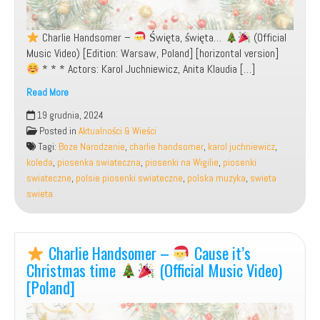
Charlie Handsomer –
Święta, święta…
(Official
Music Video) [Edition: Warsaw, Poland] [horizontal version]
* * * Actors: Karol Juchniewicz, Anita Klaudia […]
Read More
19 grudnia, 2024
Charlie
Posted in
Aktualności & Wieści
Handsomer
Tagi:
Boze Narodzenie
,
charlie handsomer
,
karol juchniewicz
,
–
koleda
,
piosenka swiateczna
,
piosenki na Wigilie
,
piosenki
swiateczne
,
polsie piosenki swiateczne
,
polska muzyka
,
swieta
Święta,
swieta
święta…
Charlie Handsomer –
Cause it’s
(Official
Music
Christmas time
(Official Music Video)
Video)
[Poland]
[Poland]