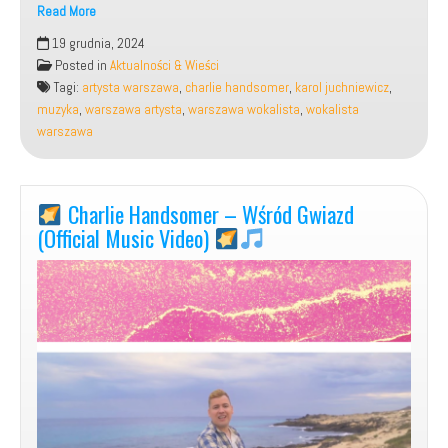
Read More
19 grudnia, 2024
Charlie
Posted in
Aktualności & Wieści
Handsomer
Tagi:
artysta warszawa
,
charlie handsomer
,
karol juchniewicz
,
–
muzyka
,
warszawa artysta
,
warszawa wokalista
,
wokalista
warszawa
Cause
it’s
Christmas
Charlie Handsomer – Wśród Gwiazd
time
(Official Music Video)
(Official
Music
Video)
[Poland]