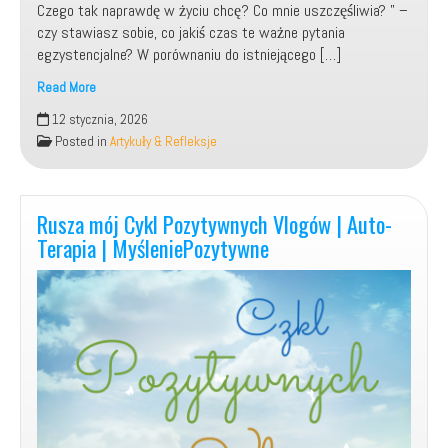
Czego tak naprawdę w życiu chcę? Co mnie uszczęśliwia? ” –
czy stawiasz sobie, co jakiś czas te ważne pytania
egzystencjalne? W porównaniu do istniejącego […]
Read More
Kim
12 stycznia, 2026
jestem?
Posted in
Artykuły & Refleksje
Skąd
przyszedłem?
Dokąd
zmierzam?
Rusza mój Cykl Pozytywnych Vlogów | Auto-
Terapia | MyśleniePozytywne