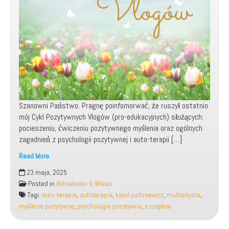
Szanowni Państwo. Pragnę poinfomorwać, że ruszył ostatnio
mój Cykl Pozytywnych Vlogów (pro-edukacyjnych) służących:
pocieszeniu, ćwiczeniu pozytywnego myślenia oraz ogólnych
zagadnień z psychologii pozytywnej i auto-terapii […]
Read More
Rusza
23 maja, 2025
mój
Posted in
Aktualności & Wieści
Cykl
Tagi:
auto-terapia
,
autoterapia
,
karol juchniewicz
,
multiartysta
,
Pozytywnych
myślenie pozytywne
,
psychologia pozytywna
,
szczęście
Vlogów
|