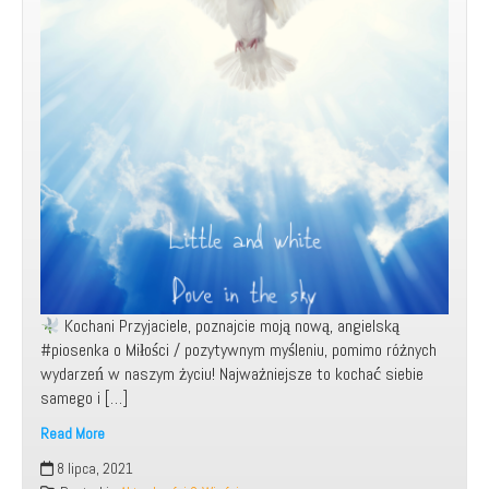
Kochani Przyjaciele, poznajcie moją nową, angielską
#piosenka o Miłości / pozytywnym myśleniu, pomimo różnych
wydarzeń w naszym życiu! Najważniejsze to kochać siebie
samego i […]
Read More
Moja
8 lipca, 2021
nowa,