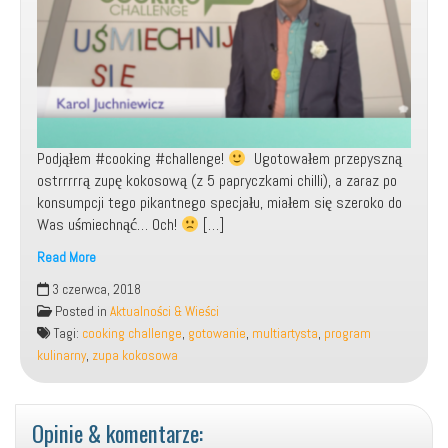
Podjąłem #cooking #challenge!
Ugotowałem przepyszną
ostrrrrrą zupę kokosową (z 5 papryczkami chilli), a zaraz po
konsumpcji tego pikantnego specjału, miałem się szeroko do
Was uśmiechnąć… Och!
[…]
Read More
Udział
3 czerwca, 2018
w
Posted in
Aktualności & Wieści
programie:
Tagi:
cooking challenge
,
gotowanie
,
multiartysta
,
program
„Cooking
kulinarny
,
zupa kokosowa
Challenge”!
Opinie & komentarze: