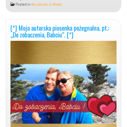
autorska
Posted in
Aktualności & Wieści
piosenka
w
j.
angielskim
[*] Moja autorska piosenka pożegnalna, pt.:
–
„Do zobaczenia, Babciu”. [*]
„Love,
Love”