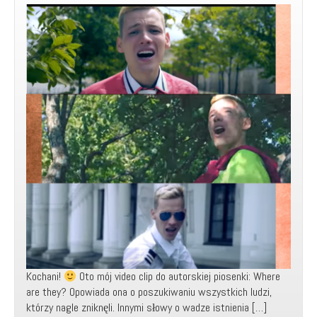
Kochani!
Oto mój video clip do autorskiej piosenki: Where
are they? Opowiada ona o poszukiwaniu wszystkich ludzi,
którzy nagle zniknęli. Innymi słowy o wadze istnienia […]