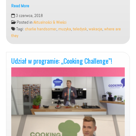
Read More
Teledysk
3 czerwca, 2018
do
Posted in
Aktualności & Wieści
mojej
Tagi:
charlie handsomer
,
muzyka
,
teledysk
,
wakacje
,
where are
piosenki:
they
„Where
are
they”?
(Charlie
Udział w programie: „Cooking Challenge”!
Handsomer)