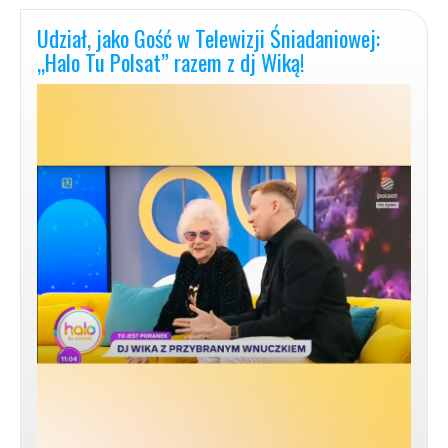
Auto-
Terapia
Udział, jako Gość w Telewizji Śniadaniowej:
|
„Halo Tu Polsat” razem z dj Wiką!
MyśleniePozytywne