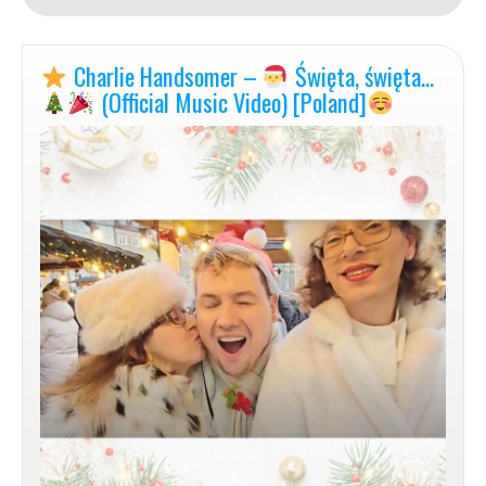
Love
Charlie Handsomer –
Święta, święta…
[Official
Music
(Official Music Video) [Poland]
Video]
–
horizontal
version