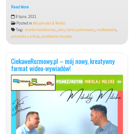
Read More
Moja
8 lipca, 2021
nowa
Posted in
Aktualności & Wieści
piosenka,
Tagi:
charlie handsomer
,
jutro
,
karol juchniewicz
,
multiartysta
,
pt.:
piosenka o jutrze
,
pozytywna muzyka
„JUTRO”.
CiekaweRozmowy.pl – mój nowy, kreatywny
format wideo-wywiadów!