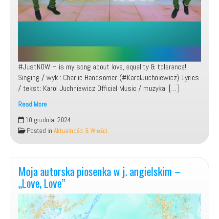
#JustNOW – is my song about love, equality & tolerance!
Singing / wyk.: Charlie Handsomer (#KarolJuchniewicz) Lyrics
/ tekst: Karol Juchniewicz Official Music / muzyka: […]
Read More
10 grudnia, 2024
Charlie
Posted in
Aktualności & Wieści
Handsomer
–
Just
Moja autorska piosenka w j. angielskim –
now!
„Love, Love”