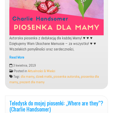
Autorska piosenka z dedykacją dla każdej Mamy! ♥️ ♥️ ♥️
Dziękujemy Wam Ukochane Mamusie – za wszystko! ♥️ ♥️
Wszelakich pomyślności oraz serdeczności,
Read More
Moja
3 kwietnia, 2019
autorska
Posted in
Aktualności & Wieści
piosenka
Tagi:
dla mamy
,
dzień matki
,
piosenka autorska
,
piosenka dla
dla
mamy
,
prezent dla mamy
Mamy
Teledysk do mojej piosenki: „Where are they”?
(Charlie Handsomer)