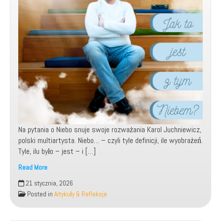
Na pytania o Niebo snuje swoje rozważania Karol Juchniewicz,
polski multiartysta. Niebo… – czyli tyle definicji, ile wyobrażeń.
Tyle, ilu było – jest – i […]
Read More
Jak
21 stycznia, 2026
to
Posted in
Artykuły & Refleksje
jest
z
tym