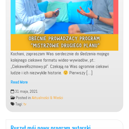
Kochani, zapraszam Was serdecznie do śledzenia mojego
kolejnego ciekawe formatu wideo-wywiadów, pt.:
„CiekaweRozmowy.pl”. Czekają na Was ogromnie ciekawi
ludzie i ich niezwykłe historie.
Pierwszy […]
Read More
CiekaweRozmowy.pl
31 maja, 2021
–
Posted in
Aktualności & Wieści
mój
Tagi:
tv
nowy,
kreatywny
format
wideo-
Ruszył mój nowy program autorski