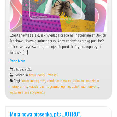
„Zastanawiasz się, jak wygląda praca na Instagramie? Jakich
środków używają influencerzy, żeby zdobyć szeroką publikę?
Jak stworzyć świetną relację lub post, który przysporzy ci
fanów? […]
Read More
Wydano
8 lipca, 2021
moją
Posted in
Aktualności & Wieści
książkę,
Tagi:
insta
,
instagram
,
karol juchniewicz
,
ksiazka
,
ksiazka o
pt.:
instagramie
,
ksiazki o isntagramie
,
opinie
,
polski multiartysta
,
„Instagram.
wyzwania zasady porady
Wyzwania,
zasady,
porady”.
Moja nowa piosenka, pt.: „JUTRO”.