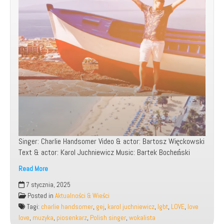
Singer: Charlie Handsomer Video & actor: Bartosz Więckowski
Text & actor: Karol Juchniewicz Music: Bartek Bocheński
Read More
7 stycznia, 2025
Charlie
Posted in
Aktualności & Wieści
Handsomer
Tagi:
charlie handsomer
,
gej
,
karol juchniewicz
,
lgbt
,
LOVE
,
love
–
love
,
muzyka
,
piosenkarz
,
Polish singer
,
wokalista
Love,