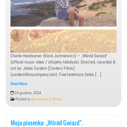
Charlie Handsomer (Karol Juchniewicz) – „Wśród Gwiazd”
(official music video / oficjalny teledysk). Directed, recorded &
cut by: Johan Cordero [Cordero Films]
(corderofilmscompany.com). Fuerteventure (Islas […]
Read More
10 grudnia, 2024
Charlie
Posted in
Aktualności & Wieści
Handsomer
–
Wśród
Moja piosenka: „Wśród Gwiazd”.
Gwiazd
(Official