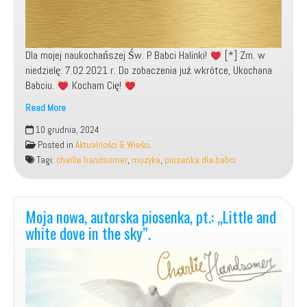
Dla mojej naukochańszej Św. P. Babci Halinki!
[*] Zm. w
niedzielę: 7.02.2021 r. Do zobaczenia już wkrótce, Ukochana
Babciu.
Kocham Cię!
Read More
[*]
10 grudnia, 2024
Moja
Posted in
Aktualności & Wieści
autorska
Tagi:
charlie handsomer
,
muzyka
,
piosenka dla babci
piosenka
pożegnalna,
pt.:
„Do
Moja nowa, autorska piosenka, pt.: „Little and
zobaczenia,
white dove in the sky”.
Babciu”.
[*]