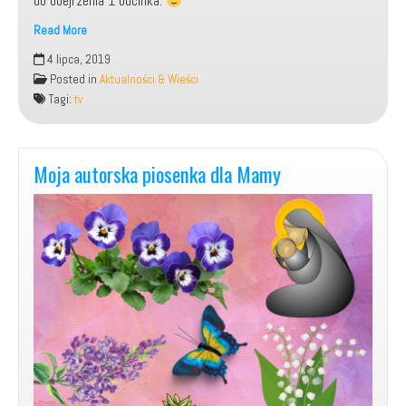
do obejrzenia 1 odcinka.
Read More
Ruszył
4 lipca, 2019
mój
Posted in
Aktualności & Wieści
nowy
Tagi:
tv
program
autorski
Niebywali.pl
Moja autorska piosenka dla Mamy