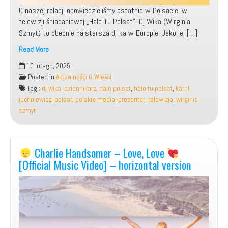
O naszej relacji opowiedzieliśmy ostatnio w Polsacie, w
telewizji śniadaniowej „Halo Tu Polsat”. Dj Wika (Wirginia
Szmyt) to obecnie najstarsza dj-ka w Europie. Jako jej […]
Read More
Udział,
10 lutego, 2025
jako
Posted in
Aktualności & Wieści
Gość
Tagi:
dj wika
,
dziennikarz
,
halo polsat
,
halo tu polsat
,
karol
w
juchniewicz
,
polsat
,
polskie media
,
prezenter
,
telewizja
,
wirginia
Telewizji
szmyt
Śniadaniowej:
„Halo
Tu
Polsat”
Charlie Handsomer – Love, Love
razem
[Official Music Video] – horizontal version
z
dj
Wiką!