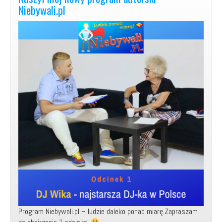
wywiadów!
Niebywali.pl
Program Niebywali.pl – ludzie daleko ponad miarę.Zapraszam