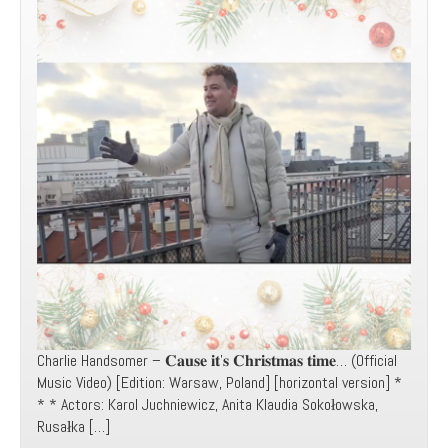
Charlie Handsomer – 𝐂𝐚𝐮𝐬𝐞 𝐢𝐭’𝐬 𝐂𝐡𝐫𝐢𝐬𝐭𝐦𝐚𝐬 𝐭𝐢𝐦𝐞… (Official
Music Video) [Edition: Warsaw, Poland] [horizontal version] *
* * Actors: Karol Juchniewicz, Anita Klaudia Sokołowska,
Rusałka […]