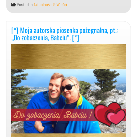
autorska
Posted in
Aktualności & Wieści
piosenka
w
j.
angielskim
[*] Moja autorska piosenka pożegnalna, pt.:
–
„Do zobaczenia, Babciu”. [*]
„Love,
Love”