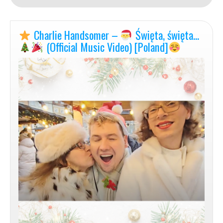
Love
Charlie Handsomer –
Święta, święta…
[Official
Music
(Official Music Video) [Poland]
Video]
–
horizontal
version