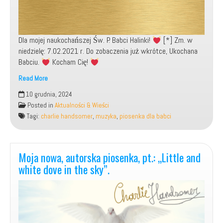
Dla mojej naukochańszej Św. P. Babci Halinki!
[*] Zm. w
niedzielę: 7.02.2021 r. Do zobaczenia już wkrótce, Ukochana
Babciu.
Kocham Cię!
Read More
[*]
10 grudnia, 2024
Moja
Posted in
Aktualności & Wieści
autorska
Tagi:
charlie handsomer
,
muzyka
,
piosenka dla babci
piosenka
pożegnalna,
pt.:
„Do
Moja nowa, autorska piosenka, pt.: „Little and
zobaczenia,
white dove in the sky”.
Babciu”.
[*]