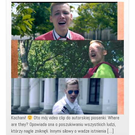
Kochani!
Oto mój video clip do autorskiej piosenki: Where
are they? Opowiada ona o poszukiwaniu wszystkich ludzi,
którzy nagle zniknęli. Innymi słowy o wadze istnienia […]