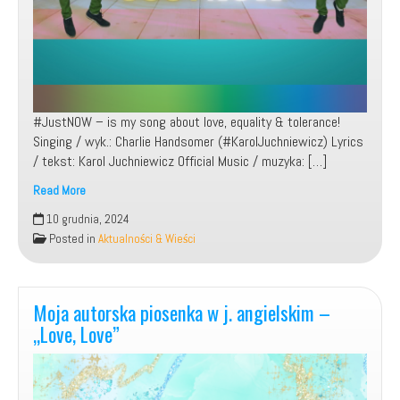
#JustNOW – is my song about love, equality & tolerance!
Singing / wyk.: Charlie Handsomer (#KarolJuchniewicz) Lyrics
/ tekst: Karol Juchniewicz Official Music / muzyka: […]
Read More
10 grudnia, 2024
Charlie
Posted in
Aktualności & Wieści
Handsomer
–
Just
Moja autorska piosenka w j. angielskim –
now!
„Love, Love”