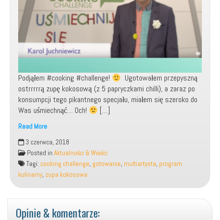
Podjąłem #cooking #challenge!
Ugotowałem przepyszną
ostrrrrrą zupę kokosową (z 5 papryczkami chilli), a zaraz po
konsumpcji tego pikantnego specjału, miałem się szeroko do
Was uśmiechnąć… Och!
[…]
Read More
Udział
3 czerwca, 2018
w
Posted in
Aktualności & Wieści
programie:
Tagi:
cooking challenge
,
gotowanie
,
multiartysta
,
program
„Cooking
kulinarny
,
zupa kokosowa
Challenge”!
Opinie & komentarze: