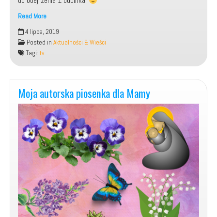
do obejrzenia 1 odcinka.
Read More
Ruszył
4 lipca, 2019
mój
Posted in
Aktualności & Wieści
nowy
Tagi:
tv
program
autorski
Niebywali.pl
Moja autorska piosenka dla Mamy