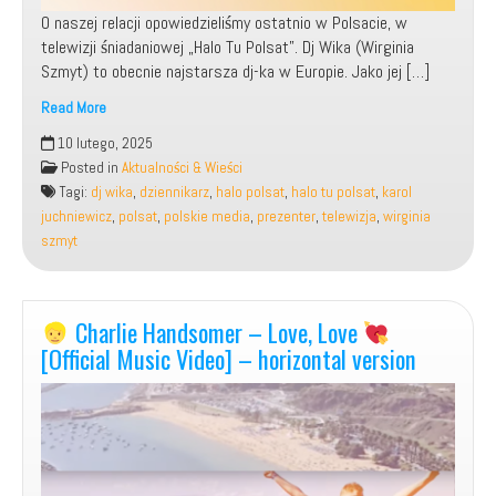
O naszej relacji opowiedzieliśmy ostatnio w Polsacie, w
telewizji śniadaniowej „Halo Tu Polsat”. Dj Wika (Wirginia
Szmyt) to obecnie najstarsza dj-ka w Europie. Jako jej […]
Read More
Udział,
10 lutego, 2025
jako
Posted in
Aktualności & Wieści
Gość
Tagi:
dj wika
,
dziennikarz
,
halo polsat
,
halo tu polsat
,
karol
w
juchniewicz
,
polsat
,
polskie media
,
prezenter
,
telewizja
,
wirginia
Telewizji
szmyt
Śniadaniowej:
„Halo
Tu
Polsat”
Charlie Handsomer – Love, Love
razem
[Official Music Video] – horizontal version
z
dj
Wiką!