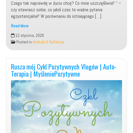
Czego tak naprawdę w życiu chcę? Co mnie uszczęśliwia? ” –
czy stawiasz sobie, co jakiś czas te ważne pytania
egzystencjalne? W porównaniu do istniejącego […]
Read More
Kim
12 stycznia, 2026
jestem?
Posted in
Artykuły & Refleksje
Skąd
przyszedłem?
Dokąd
zmierzam?
Rusza mój Cykl Pozytywnych Vlogów | Auto-
Terapia | MyśleniePozytywne