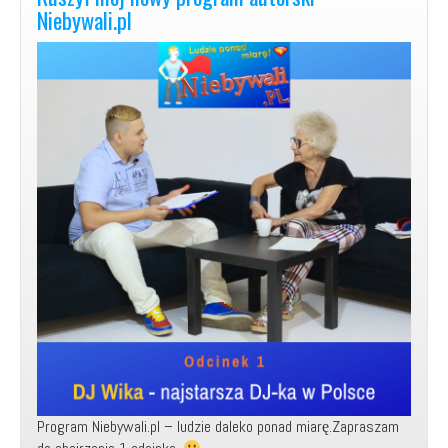
wywiadów!
Niebywali.pl
Program Niebywali.pl – ludzie daleko ponad miarę.Zapraszam