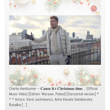
Charlie Handsomer – 𝐂𝐚𝐮𝐬𝐞 𝐢𝐭’𝐬 𝐂𝐡𝐫𝐢𝐬𝐭𝐦𝐚𝐬 𝐭𝐢𝐦𝐞… (Official
Music Video) [Edition: Warsaw, Poland] [horizontal version] *
* * Actors: Karol Juchniewicz, Anita Klaudia Sokołowska,
Rusałka […]