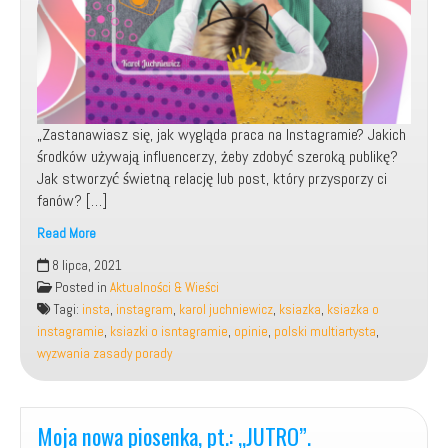
„Zastanawiasz się, jak wygląda praca na Instagramie? Jakich
środków używają influencerzy, żeby zdobyć szeroką publikę?
Jak stworzyć świetną relację lub post, który przysporzy ci
fanów? […]
Read More
Wydano
8 lipca, 2021
moją
Posted in
Aktualności & Wieści
książkę,
Tagi:
insta
,
instagram
,
karol juchniewicz
,
ksiazka
,
ksiazka o
pt.:
instagramie
,
ksiazki o isntagramie
,
opinie
,
polski multiartysta
,
„Instagram.
wyzwania zasady porady
Wyzwania,
zasady,
porady”.
Moja nowa piosenka, pt.: „JUTRO”.