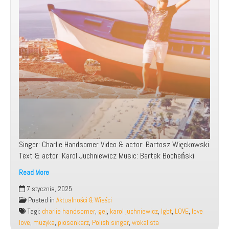
Singer: Charlie Handsomer Video & actor: Bartosz Więckowski
Text & actor: Karol Juchniewicz Music: Bartek Bocheński
Read More
7 stycznia, 2025
Charlie
Posted in
Aktualności & Wieści
Handsomer
Tagi:
charlie handsomer
,
gej
,
karol juchniewicz
,
lgbt
,
LOVE
,
love
–
love
,
muzyka
,
piosenkarz
,
Polish singer
,
wokalista
Love,