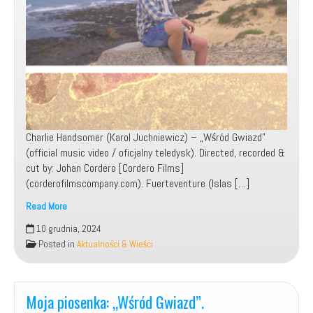
Charlie Handsomer (Karol Juchniewicz) – „Wśród Gwiazd”
(official music video / oficjalny teledysk). Directed, recorded &
cut by: Johan Cordero [Cordero Films]
(corderofilmscompany.com). Fuerteventure (Islas […]
Read More
10 grudnia, 2024
Charlie
Posted in
Aktualności & Wieści
Handsomer
–
Wśród
Moja piosenka: „Wśród Gwiazd”.
Gwiazd
(Official