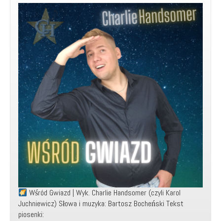
Music
Video)
Wśród Gwiazd | Wyk. Charlie Handsomer (czyli Karol
Juchniewicz) Słowa i muzyka: Bartosz Bocheński Tekst
piosenki: