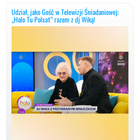
Auto-
Terapia
Udział, jako Gość w Telewizji Śniadaniowej:
|
„Halo Tu Polsat” razem z dj Wiką!
MyśleniePozytywne