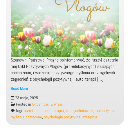
Szanowni Państwo. Pragnę poinfomorwać, że ruszył ostatnio
mój Cykl Pozytywnych Vlogów (pro-edukacyjnych) służących:
pocieszeniu, ćwiczeniu pozytywnego myślenia oraz ogólnych
zagadnień z psychologii pozytywnej i auto-terapii […]
Read More
Rusza
23 maja, 2025
mój
Posted in
Aktualności & Wieści
Cykl
Tagi:
auto-terapia
,
autoterapia
,
karol juchniewicz
,
multiartysta
,
Pozytywnych
myślenie pozytywne
,
psychologia pozytywna
,
szczęście
Vlogów
|