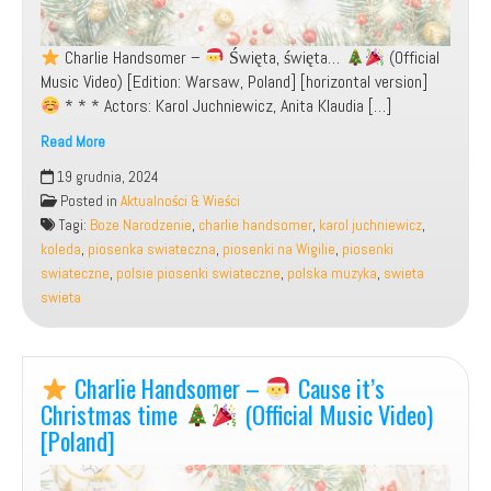
Charlie Handsomer –
Święta, święta…
(Official
Music Video) [Edition: Warsaw, Poland] [horizontal version]
* * * Actors: Karol Juchniewicz, Anita Klaudia […]
Read More
19 grudnia, 2024
Charlie
Posted in
Aktualności & Wieści
Handsomer
Tagi:
Boze Narodzenie
,
charlie handsomer
,
karol juchniewicz
,
–
koleda
,
piosenka swiateczna
,
piosenki na Wigilie
,
piosenki
swiateczne
,
polsie piosenki swiateczne
,
polska muzyka
,
swieta
Święta,
swieta
święta…
Charlie Handsomer –
Cause it’s
(Official
Music
Christmas time
(Official Music Video)
Video)
[Poland]
[Poland]