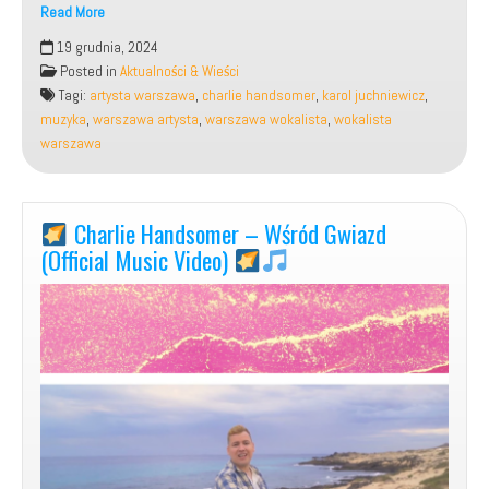
Read More
19 grudnia, 2024
Charlie
Posted in
Aktualności & Wieści
Handsomer
Tagi:
artysta warszawa
,
charlie handsomer
,
karol juchniewicz
,
–
muzyka
,
warszawa artysta
,
warszawa wokalista
,
wokalista
warszawa
Cause
it’s
Christmas
Charlie Handsomer – Wśród Gwiazd
time
(Official Music Video)
(Official
Music
Video)
[Poland]