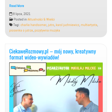
Read More
Moja
8 lipca, 2021
nowa
Posted in
Aktualności & Wieści
piosenka,
Tagi:
charlie handsomer
,
jutro
,
karol juchniewicz
,
multiartysta
,
pt.:
piosenka o jutrze
,
pozytywna muzyka
„JUTRO”.
CiekaweRozmowy.pl – mój nowy, kreatywny
format wideo-wywiadów!