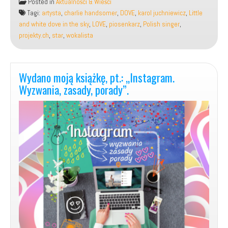
Posted in
Aktualności & Wieści
autorska
Tagi:
artysta
,
charlie handsomer
,
DOVE
,
karol juchniewicz
,
Little
piosenka,
and white dove in the sky
,
LOVE
,
piosenkarz
,
Polish singer
,
pt.:
projekty.ch
,
star
,
wokalista
„Little
and
white
dove
Wydano moją książkę, pt.: „Instagram.
in
Wyzwania, zasady, porady”.
the
sky”.