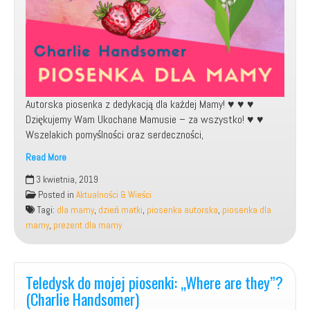
Autorska piosenka z dedykacją dla każdej Mamy! ♥️ ♥️ ♥️
Dziękujemy Wam Ukochane Mamusie – za wszystko! ♥️ ♥️
Wszelakich pomyślności oraz serdeczności,
Read More
Moja
3 kwietnia, 2019
autorska
Posted in
Aktualności & Wieści
piosenka
Tagi:
dla mamy
,
dzień matki
,
piosenka autorska
,
piosenka dla
dla
mamy
,
prezent dla mamy
Mamy
Teledysk do mojej piosenki: „Where are they”?
(Charlie Handsomer)