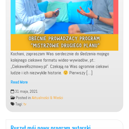
Kochani, zapraszam Was serdecznie do śledzenia mojego
kolejnego ciekawe formatu wideo-wywiadów, pt.:
„CiekaweRozmowy.pl”. Czekają na Was ogromnie ciekawi
ludzie i ich niezwykłe historie.
Pierwszy […]
Read More
CiekaweRozmowy.pl
31 maja, 2021
–
Posted in
Aktualności & Wieści
mój
Tagi:
tv
nowy,
kreatywny
format
wideo-
Ruszył mój nowy program autorski