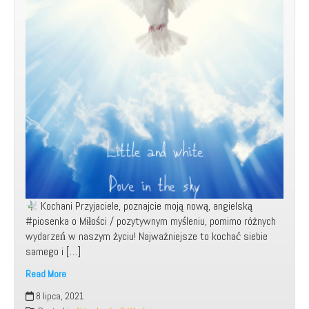
Kochani Przyjaciele, poznajcie moją nową, angielską
#piosenka o Miłości / pozytywnym myśleniu, pomimo różnych
wydarzeń w naszym życiu! Najważniejsze to kochać siebie
samego i […]
Read More
Moja
8 lipca, 2021
nowa,