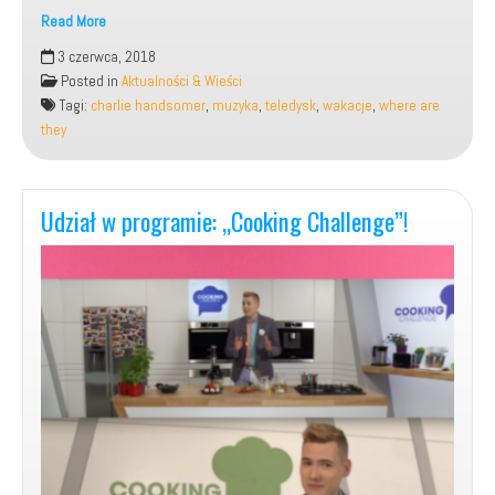
Read More
Teledysk
3 czerwca, 2018
do
Posted in
Aktualności & Wieści
mojej
Tagi:
charlie handsomer
,
muzyka
,
teledysk
,
wakacje
,
where are
piosenki:
they
„Where
are
they”?
(Charlie
Udział w programie: „Cooking Challenge”!
Handsomer)