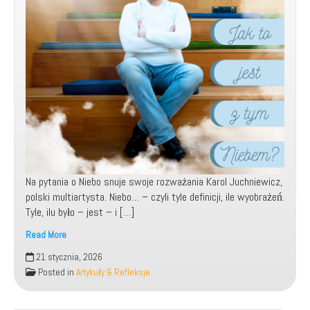
Na pytania o Niebo snuje swoje rozważania Karol Juchniewicz,
polski multiartysta. Niebo… – czyli tyle definicji, ile wyobrażeń.
Tyle, ilu było – jest – i […]
Read More
Jak
21 stycznia, 2026
to
Posted in
Artykuły & Refleksje
jest
z
tym