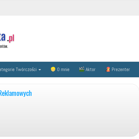
tegorie Twórczości
O mnie
Aktor
Prezenter
 Reklamowych