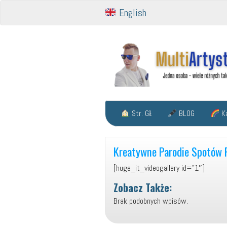
English
Str. Gł.
BLOG
Ka
Kreatywne Parodie Spotów
[huge_it_videogallery id=”1″]
Zobacz Także:
Brak podobnych wpisów.