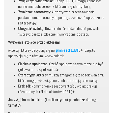
Zwiększyć widoczność:
Osoby LGBTQ+ mogą zobaczyć
na ekranie bohaterów, z którymi się identyfikują.
Zwalczać stereotypy:
Autentyczne przedstawienie
postaci homoseksualnych pomaga zwalczać uprzedzenia
i stereotypy.
Ubogacić sztukę:
Różnorodność doświadczeń pozwala
tworzyć bardziej złożone i wiarygodne postaci.
Wyzwania stojące przed aktorami
Aktorzy, którzy decydują się na
granie ról LGBT
Q+, często
spotykają się z różnymi wyzwaniami:
Ciśnienie społeczne:
Część społeczeństwa może nie być
gotowa na taką otwartość.
Stereotypy:
Aktorzy muszą zmagać się z oczekiwaniami,
które mogą być związane z ich orientacją seksualną.
Brak ról:
Pomimo większej otwartości, wciąż brakuje
różnorodnych ról dla aktorów LGBTQ+.
Jak JA, jako m. in. aktor (i multiartysta) podchodzę do tego
tematu?