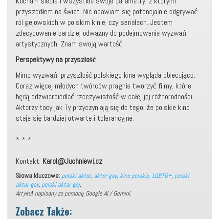
Kocham siebie i wszystkie swoje parametry, z którymi
przyszedłem na świat. Nie obawiam się potencjalnie odgrywać
ról gejowskich w polskim kinie, czy serialach. Jestem
zdecydowanie bardziej odważny do podejmowania wyzwań
artystycznych. Znam swoją wartość.
Perspektywy na przyszłość
Mimo wyzwań, przyszłość polskiego kina wygląda obiecująco.
Coraz więcej młodych twórców pragnie tworzyć filmy, które
będą odzwierciedlać rzeczywistość w całej jej różnorodności.
Aktorzy tacy jak Ty przyczyniają się do tego, że polskie kino
staje się bardziej otwarte i tolerancyjne.
* * *
Kontakt:
Karol@Juchniewi.cz
Słowa kluczowe:
polski aktor
,
aktor gay
,
kino polskie, LGBTQ+
,
polski
aktor gay
,
polski aktor gej
.
Artykuł napisany za pomocą Google AI / Gemini.
Zobacz Także: