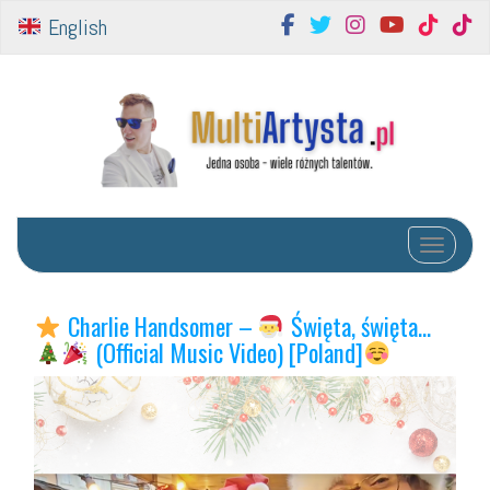
English
Toggle na
Charlie Handsomer –
Święta, święta…
(Official Music Video) [Poland]