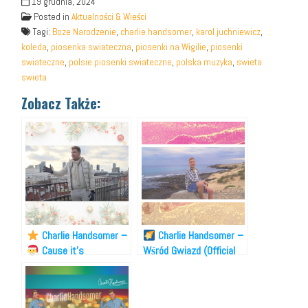
19 grudnia, 2024
Posted in
Aktualności & Wieści
Tagi:
Boze Narodzenie
,
charlie handsomer
,
karol juchniewicz
,
koleda
,
piosenka swiateczna
,
piosenki na Wigilie
,
piosenki
swiateczne
,
polsie piosenki swiateczne
,
polska muzyka
,
swieta
swieta
Zobacz Także:
Charlie Handsomer –
Charlie Handsomer –
Cause it’s
Wśród Gwiazd (Official
Christmas time
Music Video)
(Official Music Video)
[Poland]