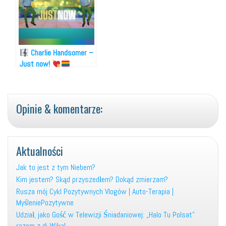
Charlie Handsomer –
Just now!
Opinie & komentarze:
Aktualności
Jak to jest z tym Niebem?
Kim jestem? Skąd przyszedłem? Dokąd zmierzam?
Rusza mój Cykl Pozytywnych Vlogów | Auto-Terapia |
MyśleniePozytywne
Udział, jako Gość w Telewizji Śniadaniowej: „Halo Tu Polsat”
razem z dj Wiką!